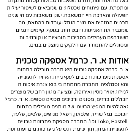
בשנים האחרונות, תחום משאבות טבולות קטנות מתקדם
ומתפתח, עם פיתוחים טכנולוגיים שמביאים לשיפור יעילות
הפעולה והארכת חיי המשאבה. ישנן משאבות עם חיישנים
חכמים המזהים את מצב הנוזל ועובדות בהתאם, מה
שמגביר את האמינות והבטיחות. בנוסף, קיימים דגמים
משודרגים העמידים בסביבות חומציות או קורוזיביות
ומסוגלים להתמודד עם חלקיקים מוצקים במים.
אודות א. ר. כרמל אספקה טכנית
א. ר. כרמל אספקה טכנית היא חברה מובילה בתחום
אספקת מערכות ורכיבים לענף מיזוג האוויר לתעשייה
והאינסטלציה. החברה מתמחה בייבוא צנרת איכותית
למיזוג אוויר מסין ואירופה, ומציעה מגוון רחב של מוצרים
הכוללים ברזים, מסננים ורכיבים טכניים נוספים. א. ר. כרמל
גאה להיות המפיץ הרשמי של מותגים מובילים בתחום:
הכוכב, גמל שריד, פלסאון, רפאל מגופים, פלסים, פלעד,
Toko, Rastelli וכו'. החברה מספקת פתרונות טכניים
לתעשיית המזון, תוך שימת דגש על מערכות מים ופתרונות