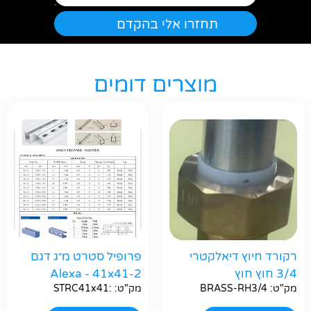
מוצרים דומים
חפשו באתר
רקורד חיוץ דיאלקטרי
פרופיל סטרט מ״ג דגם
3/4 חוץ חוץ
Alexa - 41x41-2
מק"ט: BRASS-RH3/4
מק"ט: :STRC41x41