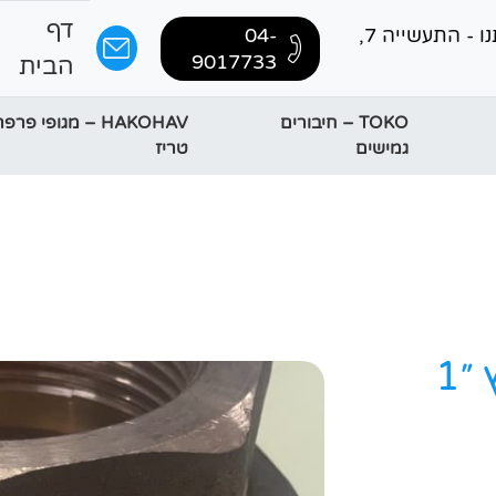
דף
בקרו אותנו - התעשייה 7,
04-
9017733
הבית
TOKO – חיבורים
HAKOHAV – מגופי פר
גמישים
טריז
״1