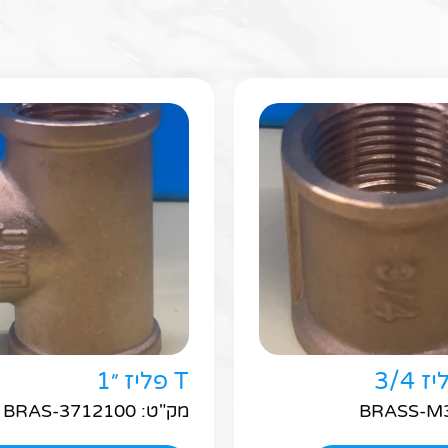
חפשו באת
3/4
T פליז ״1
מק"ט: BRAS-3712100