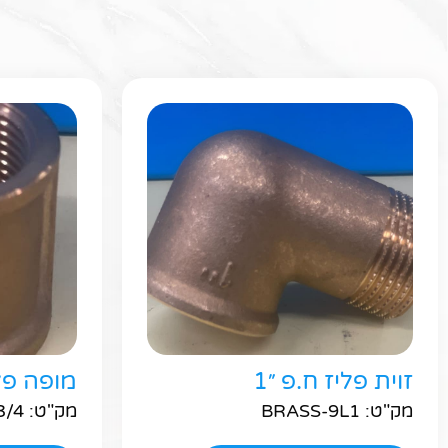
זוית פליז ח.פ ״1
מופה פליז 
מק"ט: BRASS-9L1
מק"ט: BRASS-M3/4