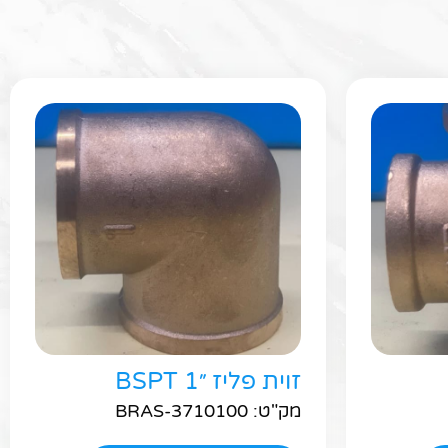
ר
זוית פליז ״1 BSPT
מק"ט: BRAS-3710100