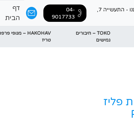
דף
בקרו אותנו - התעשייה 7,
04-
9017733
הבית
TOKO – חיבורים
HAKOHAV – מגופי פר
גמישים
טריז
 פליז