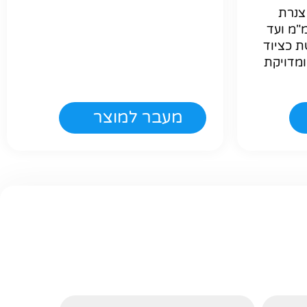
ריתוך צנרת
זרי PPR בקוטר 63 מ"מ ועד
ת כציוד
מדויקת
מעבר למוצר