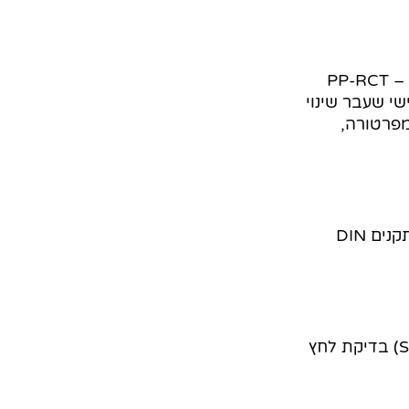
PP-RCT – 
עם מבנה גבישי שעבר שינוי
לת לטמפרטורה,
הקוטר החיצוני ועובי הדופן מתאימים לתקנים DIN
לחץ העבודה בהתאם לדרג הצינור (SDR) בדיקת לחץ