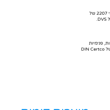
מתאים לריתוך סוקט SW , לפי תקן טכני 2207 של
יות, פנימיות
וחיצוניות. האביזרים עומדים בדרישות של DIN Certco
חפשו באת