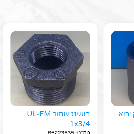
ר
בושינג שחור UL-FM
1x3/4
מק"ט: B5223535