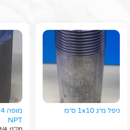
ניפל מ״ג 1x10 ס״מ
NPT
מק"ט: M3000N-3/4