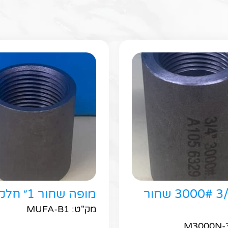
חפשו באת
מופה 3/4 3000# שחור
מופה שחור 1״ חלק יבוא
מק"ט: MUFA-B1