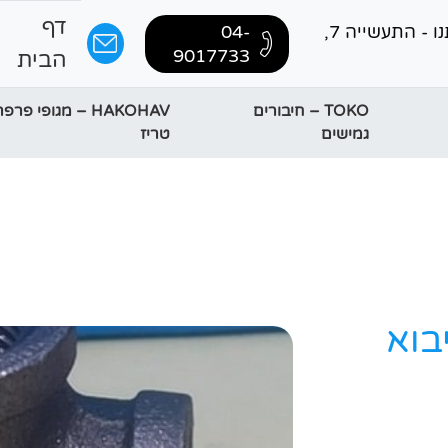
דף
בקרו אותנו - התעשייה 7,
04-
9017733
הבית
TOKO – חיבורים
HAKOHAV – מגופי פר
גמישים
טריז