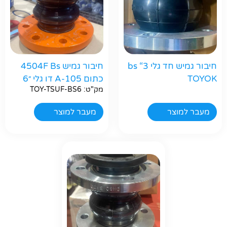
חיבור גמיש חד גלי bs “3
חיבור גמיש 4504F Bs
TOYOK
כתום A-105 דו גלי ״6
מק"ט: TOY-TSUF-BS6
מעבר למוצר
מעבר למוצר
חפשו באתר