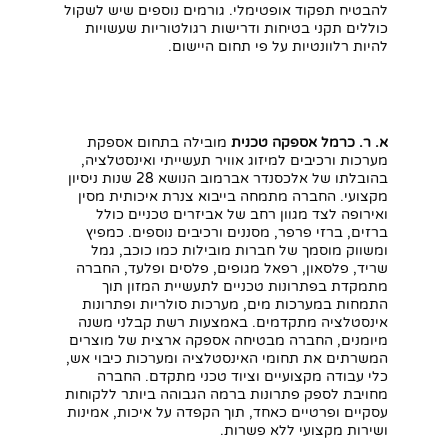
להבטיח תפקוד אופטימלי. גורמים נוספים שיש לשקול
כוללים תקני בטיחות ודרישות רגולטוריות שעשויות
להיות רלוונטיות על פי תחום היישום.
א. ר. כרמל אספקה טכנית
מובילה בתחום אספקת
מערכות ורכיבים למיזוג אוויר תעשייתי ואינסטלציה,
בהובלתו של אלכסנדר אברמוב הנושא 28 שנות ניסיון
מקצועי. החברה מתמחה בייבוא צנרת איכותית מסין
ואירופה לצד מגוון רחב של אביזרים טכניים כולל
ברזים, ברזי פרפר, מסננים ורכיבים נוספים. כמפיץ
ומשווק מוסמך של חברות מובילות כמו כוכב, גמל
שריד, פלסאון, רפאל מגופים, פלסים ופלעד, החברה
מתמקדת בפתרונות טכניים לתעשיית המזון תוך
התמחות במערכות מים, מערכות סולריות ופתרונות
אינסטלציה מתקדמים. באמצעות רשת קבלני משנה
חפשו באתר
מיומנים, החברה מבטיחה אספקה ארצית של מוצרים
המשרתים את תחומי האינסטלציה ומערכות כיבוי אש,
כלי עבודה מקצועיים וציוד טכני מתקדם. החברה
מחויבת לספק פתרונות ברמה הגבוהה ביותר ללקוחות
עסקיים ופרטיים כאחד, תוך הקפדה על איכות, אמינות
ושירות מקצועי ללא פשרות.