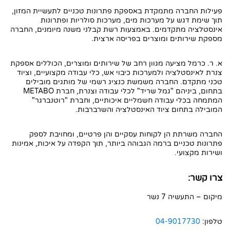
פעילות החברה מתמקדת באספקת פתרונות טכניים לתעשיית המזון,
תוך שימת דגש על מערכות מים, מערכות סולריות ופתרונות
אינסטלציה מתקדמים. באמצעות רשת קבלני משנה מיומנים, החברה
מספקת שירותים ומוצרים בפריסה ארצית.
א. ר. כרמל מציעה מגוון רחב של שירותים ומוצרים, הכוללים אספקת
צנרת לאינסטלציה ולמערכות כיבוי אש, כלי עבודה מקצועיים, וציוד
טכני מתקדם. החברה משמשת כנציג רשמי של מותגים מובילים
בתחום, ביניהם "גמל שריד" לכלי עבודה וצנרת, חברת METABO
המתמחה בכלי עבודה חשמליים איכותיים, וחברת "רוטנברגר"
המובילה בתחום ציוד האינסטלציה והשרברבות.
החברה משרתת הן לקוחות עסקיים והן פרטיים, ומחויבת לספק
פתרונות טכניים ברמה הגבוהה ביותר, תוך הקפדה על איכות, אמינות
ושירות מקצועי.
צרו קשר:
מיקום – התעשיה 7 נשר
טלפון:
04-9017730